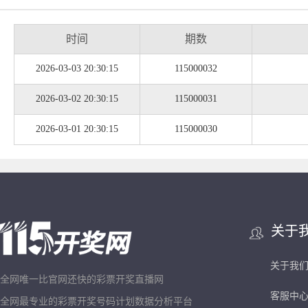
时间
期数
2026-03-03 20:30:15
115000032
2026-03-02 20:30:15
115000031
2026-03-01 20:30:15
115000030
关于
关于我
全网唯一比官网还快的彩票开奖直播网
客服中
全网最专业的彩票开奖号码计划数据分析平台