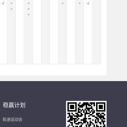
√
×
×
×
×
√
×
×
×
稳赢计划
极速运动会