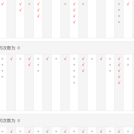
√
√
×
√
×
√
×
×
√
√
√
√
×
√
√
×
√
×
的次数为:
0
×
√
×
√
×
√
×
√
×
√
×
√
×
√
×
×
√
×
×
√
×
√
×
×
×
×
√
×
√
×
×
√
×
√
的次数为:
0
×
√
×
√
×
√
×
√
×
√
×
√
×
√
×