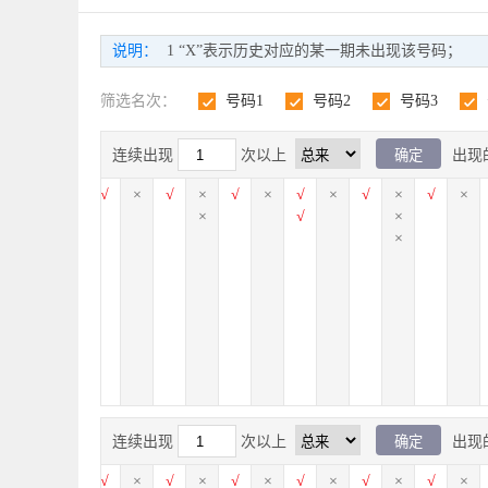
说明：
1 “X”表示历史对应的某一期未出现该号码；
2 “√”表示历史对应的某一期未出现了该号码。
筛选名次：
号码1
号码2
号码3
1
2
3
4
连续出现
次以上
出现
×
√
×
√
×
√
×
√
×
√
×
√
×
√
×
×
√
×
×
√
×
×
×
×
×
×
连续出现
次以上
出现
×
√
×
√
×
√
×
√
×
√
×
√
×
√
×