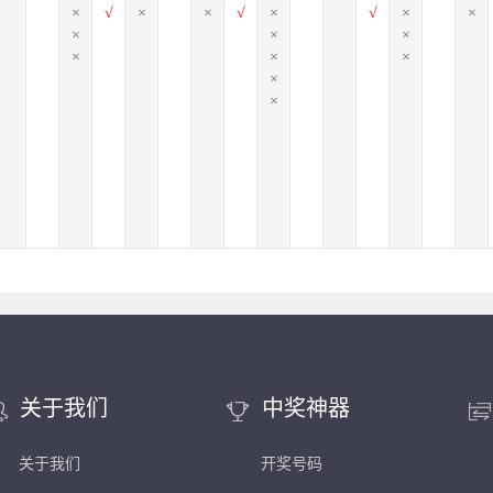
×
√
×
×
√
×
√
×
×
×
×
×
×
×
×
×
×
关于我们
中奖神器
关于我们
开奖号码