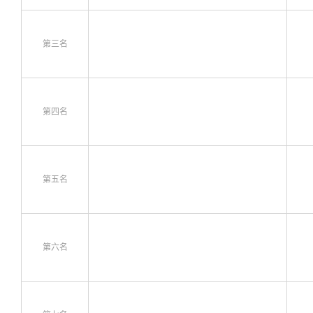
第三名
第四名
第五名
第六名