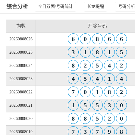
综合分析
今日双面/号码统计
长龙提醒
号码分析
期数
开奖号码
6
0
8
6
6
20260808026
3
1
8
1
5
20260808025
8
2
5
4
2
20260808024
4
5
4
1
4
20260808023
7
0
1
8
2
20260808022
1
5
5
3
0
20260808021
8
8
5
2
0
20260808020
7
3
7
9
8
20260808019