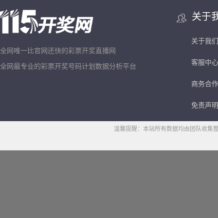
关于
关于我
全网唯一比官网还快的彩票开奖直播网
客服中
全网最专业的彩票开奖号码计划数据分析平台
商务合
免责声
温馨提醒：本站所有数据均由团队收集整