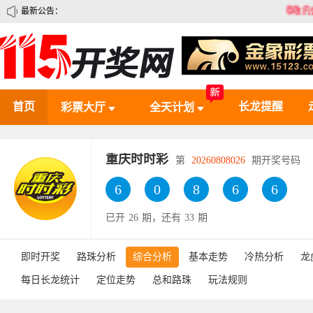
最新公告：
尊敬的会员，
首页
长龙提醒
彩票大厅
全天计划
重庆时时彩
第
20260808026
期开奖号码
6
0
8
6
6
已开
26
期，还有
33
期
即时开奖
路珠分析
综合分析
基本走势
冷热分析
龙
每日长龙统计
定位走势
总和路珠
玩法规则