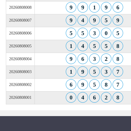
9
9
1
9
6
20260808008
9
4
9
5
9
20260808007
5
5
3
0
5
20260808006
1
4
5
5
8
20260808005
9
6
3
2
8
20260808004
1
9
5
3
7
20260808003
6
9
5
8
7
20260808002
0
4
6
2
8
20260808001