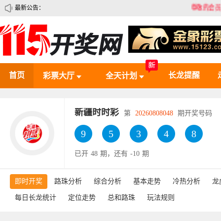
最新公告：
尊敬的会员，您好！
首页
长龙提醒
彩票大厅
全天计划
新疆时时彩
第
20260808048
期开奖号码
9
5
3
4
8
已开
48
期，还有
-10
期
即时开奖
路珠分析
综合分析
基本走势
冷热分析
龙
每日长龙统计
定位走势
总和路珠
玩法规则