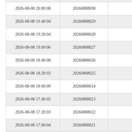
2026-08-08 20:00:08
20260808030
2026-08-08 19:40:04
20260808029
2026-08-08 19:20:04
20260808028
2026-08-08 19:00:06
20260808027
2026-08-08 18:40:08
20260808026
2026-08-08 18:20:03
20260808025
2026-08-08 18:00:09
20260808024
2026-08-08 17:40:05
20260808023
2026-08-08 17:20:03
20260808022
2026-08-08 17:00:04
20260808021