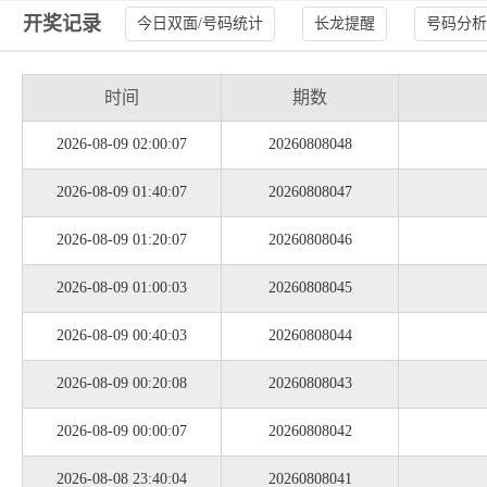
开奖记录
今日双面/号码统计
长龙提醒
号码分析
时间
期数
2026-08-09 02:00:07
20260808048
2026-08-09 01:40:07
20260808047
2026-08-09 01:20:07
20260808046
2026-08-09 01:00:03
20260808045
2026-08-09 00:40:03
20260808044
2026-08-09 00:20:08
20260808043
2026-08-09 00:00:07
20260808042
2026-08-08 23:40:04
20260808041