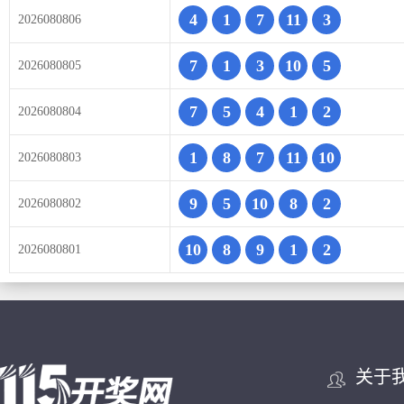
4
1
7
11
3
2026080806
7
1
3
10
5
2026080805
7
5
4
1
2
2026080804
1
8
7
11
10
2026080803
9
5
10
8
2
2026080802
10
8
9
1
2
2026080801
关于