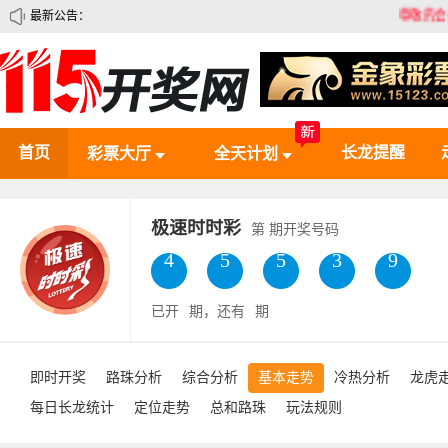
最新公告：
尊敬的会员，您
首页
长龙提醒
彩票大厅
全天计划
极速时时彩
第
期开奖号码
4
2
0
6
5
已开
期，还有
期
即时开奖
路珠分析
综合分析
基本走势
冷热分析
龙虎
每日长龙统计
定位走势
总和路珠
玩法规则