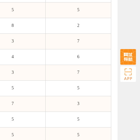
5
5
8
2
3
7
4
6
3
7
5
5
7
3
5
5
5
5