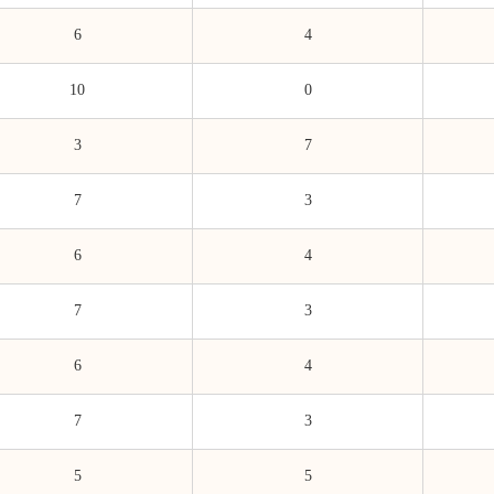
6
4
10
0
3
7
7
3
6
4
7
3
6
4
7
3
5
5