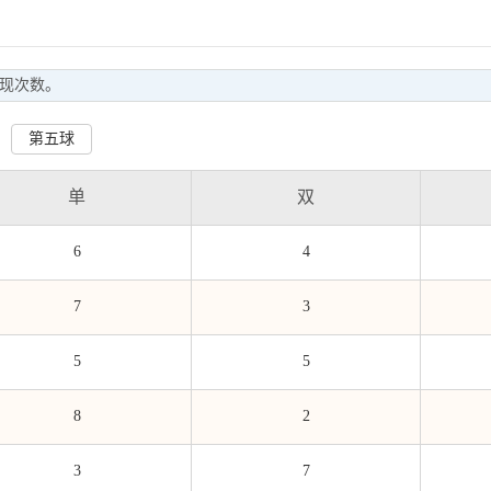
出现次数。
第五球
单
双
6
4
7
3
5
5
8
2
3
7